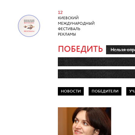
12
КИЕВСКИЙ
МЕЖДУНАРОДНЫЙ
ФЕСТИВАЛЬ
РЕКЛАМЫ
ПОБЕДИТЬ
Нельзя опр
Заработали
тут никто не 
Нечего на 
фестивале не 
НОВОСТИ
ПОБЕДИТЕЛИ
УЧ
Канны и выше
отфестивалил
сетевики
москалі
Участие в 